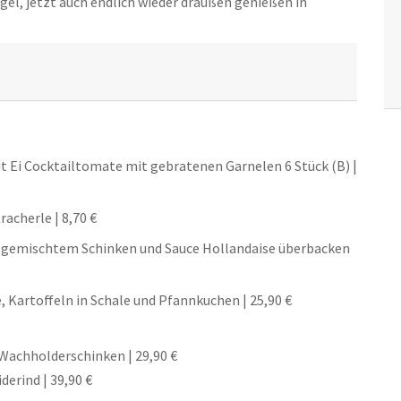
rgel, jetzt auch endlich wieder draußen genießen in
t Ei Cocktailtomate mit gebratenen Garnelen 6 Stück (B) |
acherle | 8,70 €
l, gemischtem Schinken und Sauce Hollandaise überbacken
, Kartoffeln in Schale und Pfannkuchen | 25,90 €
achholderschinken | 29,90 €
erind | 39,90 €