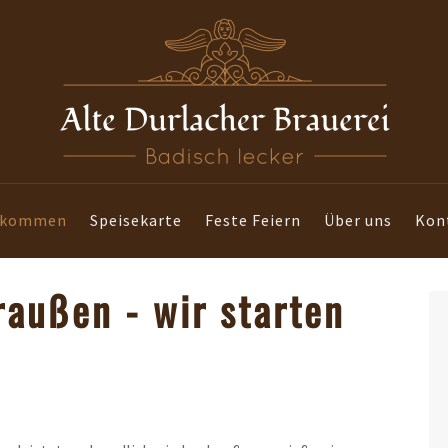
lkommen
Speisekarte
Feste Feiern
Über uns
Kon
raußen - wir starten