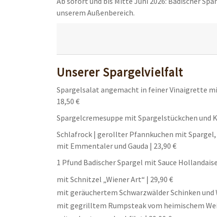
Ab sofort und bis Mitte Juni 2026: Badischer Spa
unserem Außenbereich.
Unserer Spargelvielfalt
Spargelsalat angemacht in feiner Vinaigrette mi
18,50 €
Spargelcremesuppe mit Spargelstückchen und Kr
Schlafrock | gerollter Pfannkuchen mit Sparge
mit Emmentaler und Gauda | 23,90 €
1 Pfund Badischer Spargel mit Sauce Hollandaise
mit Schnitzel „Wiener Art“ | 29,90 €
mit geräuchertem Schwarzwälder Schinken und W
mit gegrilltem Rumpsteak vom heimischem Weid